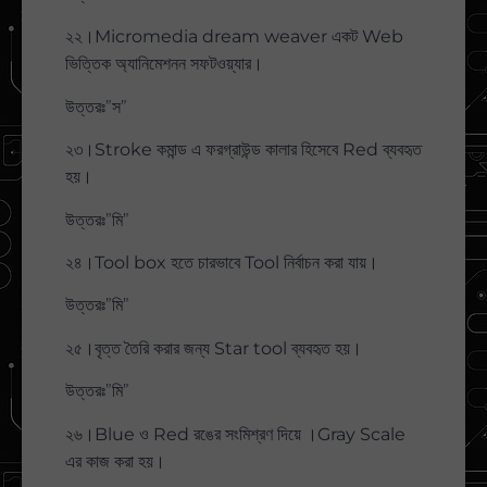
২২।Micromedia dream weaver একট Web
ভিত্তিক অ্যানিমেশনন সফটওয়্যার।
উত্তরঃ”স”
২৩।Stroke কমান্ড এ ফরগ্রাউন্ড কালার হিসেবে Red ব্যবহৃত
হয়।
উত্তরঃ”মি”
২৪।Tool box হতে চারভাবে Tool নির্বাচন করা যায়।
উত্তরঃ”মি”
২৫।বৃত্ত তৈরি করার জন্য Star tool ব্যবহৃত হয়।
উত্তরঃ”মি”
২৬।Blue ও Red রঙের সংমিশ্রণ দিয়ে ।Gray Scale
এর কাজ করা হয়।