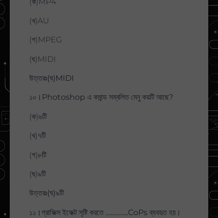
(ক)MP4
(খ)AU
(গ)MPEG
(ঘ)MIDI
উত্তরঃ(ঘ)MIDI
১০।Photoshop এ কমান্ড সম্বলিত মেনু কয়টি আছে?
(ক)৬টি
(খ)৭টি
(গ)৮টি
(ঘ)৯টি
উত্তরঃ(ঘ)৯টি
১১।গ্রাফিক্স ইফেক্ট সৃষ্টি করতে …………..CoPs ব্যবহৃত হয়।