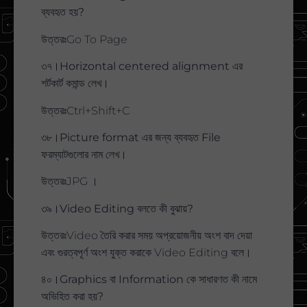
ব্যবহৃত হয়?
উত্তরঃGo To Page
৩৭।Horizontal centered alignment এর
শর্টকার্ট কমান্ড লেখ।
উত্তরঃCtrl+Shift+C
৩৮।Picture format এর জন্য ব্যবহৃত File
ফরম্যাটগুলোর নাম লেখ।
উত্তরঃJPG ।
৩৯।Video Editing বলতে কী বুঝায়?
উত্তরঃVideo তৈরি করার সময় অপ্রয়োজনীয় অংশ বাদ দেয়া
এবং গুরত্বপূর্ণ অংশ যুক্ত করাকে Video Editing বলে।
৪০।Graphics বা Information কে সাধারণত কী নামে
অভিহিত করা হয়?