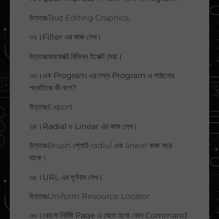
উত্তরঃText Editing Graphics.
৩২।Filter এর কাজ লেখ।
উত্তরঃঅবজেক্টে বিভিন্ন ইফেক্ট দেয়া।
৩৩।এক Program এর তথ্য Program এ পাঠানোর
পদ্ধতিকে কী বলে?
উত্তরঃExport
৩৪।Radial ও Linear এর কাজ লেখ।
উত্তরঃBrush প্লেটে radiul এবং linear কাজ করে
থাকে।
৩৫।URL এর পূর্ণনাম লেখ।
উত্তরঃUniform Resource Locator
৩৬।কোনো নির্দিষ্ট Page এ যেতে হলো কোন Command