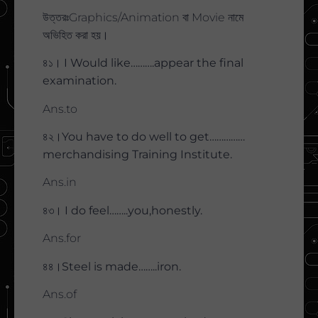
উত্তরঃGraphics/Animation বা Movie নামে
অভিহিত করা হয়।
৪১। I Would like……….appear the final
examination.
Ans.to
৪২।You have to do well to get……………
merchandising Training Institute.
Ans.in
৪৩। I do feel……..you,honestly.
Ans.for
৪৪।Steel is made……..iron.
Ans.of