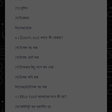
(গ)পেন্সিল
(ঘ)ইরেজার
উত্তরঃ(ক)রং
৬।Zoom out বলতে কী বোঝায়?
(ক)ইমেজ বড় করা
(খ)ইমেজ ছোট করা
(গ)ইমেজের বিছু অংশ বাদ দেয়া
(ঘ)ইমেজ কপি করা
উত্তরঃ(ক)ইমেজ বড় করা
৭।Blur tool ব্যবহারের ফলে কী হয়?
(ক)আউটপুট বার প্রদর্শিত হয়