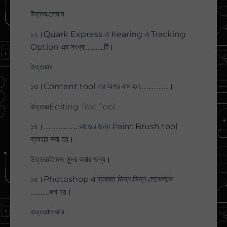
উত্তরঃলেয়ার
১২।Quark Express এ Kearing এ Tracking
Option এর সংখ্যা………..টি।
উত্তরঃ৪
১৩।Content tool এর অপর নাম হল……………..।
উত্তরঃEditing Text Tool.
১৪।…………………কাজের জন্য Paint Brush tool
ব্যবহার করা হয়।
উত্তরঃইমেজ সুন্দর করার জন্য।
১৫।Photoshop এ ব্যবহৃত ভিন্ন ভিন্ন লেভেলকে
………..বলা হয়।
উত্তরঃলেয়ার