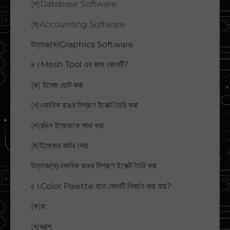
(গ)Database Software
(ঘ)Accounting Software
উত্তরঃ(ক)Graphics Software
৪।Mesh Tool এর কাজ কোনটি?
(ক) ইমেজ ছোট করা
(খ)একাধিক রঙের মিশ্রণে ইফেক্ট তৈরি করা
(গ)রঙিন ইমেজেকে সাদা করা
(ঘ)ইমেজের বর্ডার দেয়া
উত্তরঃ(খ)একাধিক রঙের মিশ্রণে ইফেক্ট তৈরি করা
৫।Color Palette হতে কোনটি নিবার্চন করা যায়?
(ক)রং
(খ)ব্রাশ