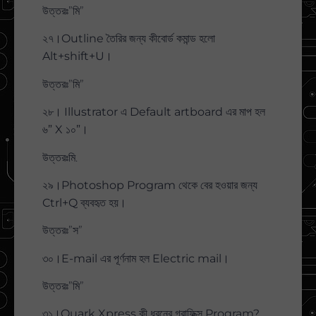
উত্তরঃ”মি”
২৭।Outline তৈরির জন্য কীবোর্ড কমান্ড হলো
Alt+shift+U।
উত্তরঃ”মি”
২৮। Illustrator এ Default artboard এর মাপ হল
৬” X ১০”।
উত্তরঃমি.
২৯।Photoshop Program থেকে বের হওয়ার জন্য
Ctrl+Q ব্যবহৃত হয়।
উত্তরঃ”স”
৩০।E-mail এর পূর্ণনাম হল Electric mail।
উত্তরঃ”মি”
৩১।Quark Xpress কী ধরনের গ্রাফিক্স Program?