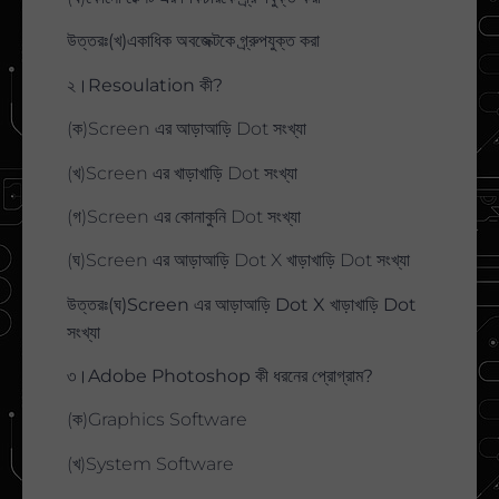
উত্তরঃ(খ)একাধিক অবজেক্টকে গ্র্রুপযুক্ত করা
২।Resoulation কী?
(ক)Screen এর আড়াআড়ি Dot সংখ্যা
(খ)Screen এর খাড়াখাড়ি Dot সংখ্যা
(গ)Screen এর কোনাকুনি Dot সংখ্যা
(ঘ)Screen এর আড়াআড়ি Dot X খাড়াখাড়ি Dot সংখ্যা
উত্তরঃ(ঘ)Screen এর আড়াআড়ি Dot X খাড়াখাড়ি Dot
সংখ্যা
৩।Adobe Photoshop কী ধরনের প্রোগ্রাম?
(ক)Graphics Software
(খ)System Software