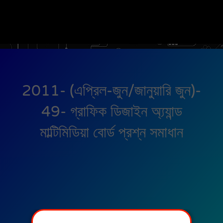
2011- (এপ্রিল-জুন/জানুয়ারি জুন)-
49- গ্রাফিক ডিজাইন অ্য্যান্ড
মাল্টিমিডিয়া বোর্ড প্রশ্ন সমাধান