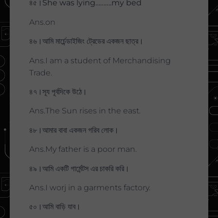
৪৫।She was lying……….my bed
Ans.on
৪৬।আমি মার্চেন্ডাইজিং ট্রেডের একজন ছাত্র।
Ans.I am a student of Merchandising
Trade.
৪৭।সূয পূর্বদিকে উঠে।
Ans.The Sun rises in the east.
৪৮।আমার বাবা একজন গরিব লোক।
Ans.My father is a poor man.
৪৯।আমি একটি গার্মেন্টস এর চাকরি করি।
Ans.I worj in a garments factory.
৫০।আমি বাড়ি যাব।