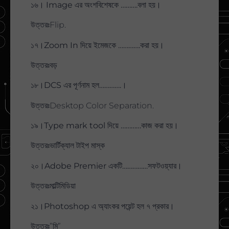
১৬। Image এর অংশবিশেষকে ……….বলা হয়।
উত্তরঃFlip.
১৭।Zoom In দিয়ে ইমেজকে ………….করা হয়।
উত্তরঃবড়
১৮।DCS এর পূর্ণনাম হল………….।
উত্তরঃDesktop Color Separation.
১৯।Type mark tool দিয়ে …………কাজ করা হয়।
উত্তরঃভার্টিক্যাল টাইপ মাস্ক
২০।Adobe Premier একটি……………সফটওয়্যার।
উত্তরঃমাল্টিমিডিয়া
২১।Photoshop এ অ্যাংকর পয়েন্ট হল ৭ প্রকার।
উত্তরঃ”মি”