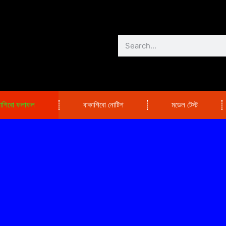
কাশিবো ফলাফল
বাকাশিবো নোটিশ
মডেল টেস্ট