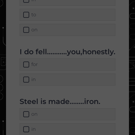
to
on
I do fell...........you,honestly.
for
in
Steel is made........iron.
on
in