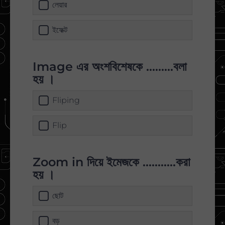
লেয়ার
ইফেক্ট
Image এর অংশবিশেষকে .........বলা
হয় ।
Fliping
Flip
Zoom in দিয়ে ইমেজকে ...........করা
হয় ।
ছোট
বড়