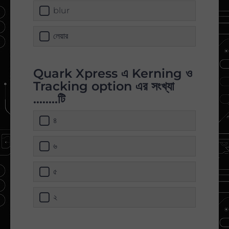
blur
লেয়ার
Quark Xpress এ Kerning ও
Tracking option এর সংখ্যা
........টি
৪
৬
৫
২