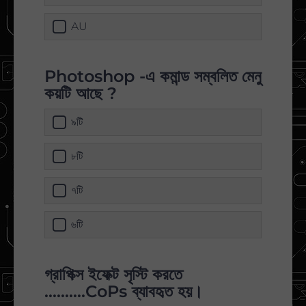
AU
Photoshop -এ কমান্ড সম্বলিত মেনু
কয়টি আছে ?
৯টি
৮টি
৭টি
৬টি
গ্রাপিক্স ইফেক্ট সৃস্টি করতে
..........CoPs ব্যাবহৃত হয়।