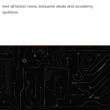
Get all latest news, exclusive deals and academy
updates.