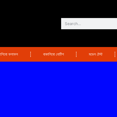
কাশিবো ফলাফল
বাকাশিবো নোটিশ
মডেল টেস্ট