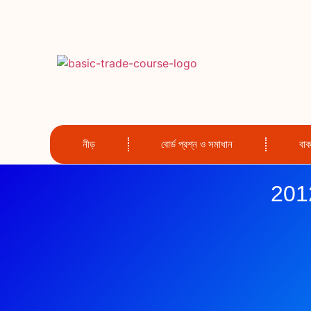
নীড়
বোর্ড প্রশ্ন ও সমাধান
বা
2012