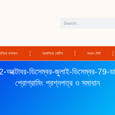
কাশিবো ফলাফল
বাকাশিবো নোটিশ
মডেল টেস্ট
-অক্টোবর-ডিসেম্বর-জুলাই-ডিসেম্বর-79-ডা
প্রোগ্রামিং প্রশ্নপত্র ও সমাধান