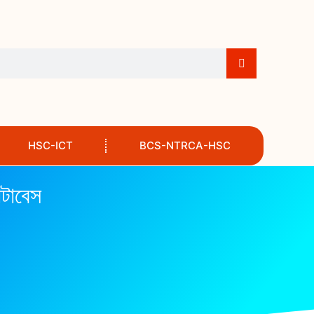
HSC-ICT
BCS-NTRCA-HSC
টাবেস