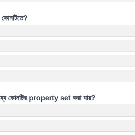
য় কোনটিতে?
যে কোনটির property set করা যায়?