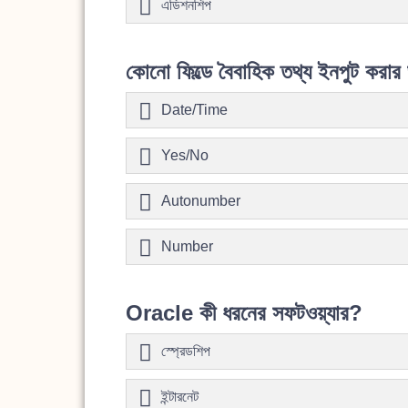
এডিশনশিপ
কোনো ফিল্ডে বৈবাহিক তথ্য ইনপুট করার
Date/Time
Yes/No
Autonumber
Number
Oracle কী ধরনের সফটওয়্যার?
স্প্রেডশিপ
ইন্টারনেট